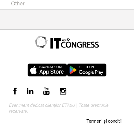
Other
Eveniment dedicat clienților ETA2U | Toate drepturile
rezervate.
Termeni și condiții