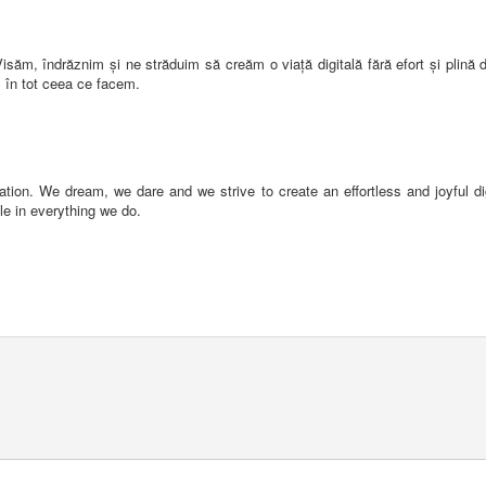
săm, îndrăznim și ne străduim să creăm o viață digitală fără efort și plină
ul în tot ceea ce facem.
on. We dream, we dare and we strive to create an effortless and joyful digi
le in everything we do.