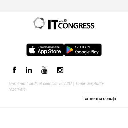
Eveniment dedicat clienților ETA2U | Toate drepturile
rezervate.
Termeni și condiții