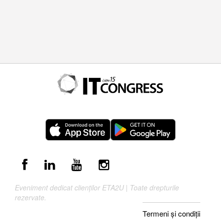
Eveniment dedicat clienților ETA2U | Toate drepturile
rezervate.
Termeni și condiții